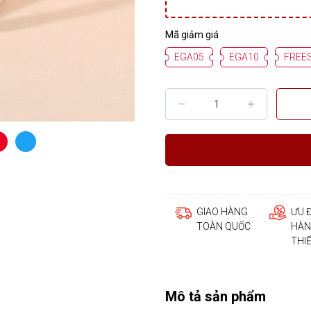
Mã giảm giá
EGA05
EGA10
FREE
GIAO HÀNG
ƯU 
TOÀN QUỐC
HÀN
THI
Mô tả sản phẩm