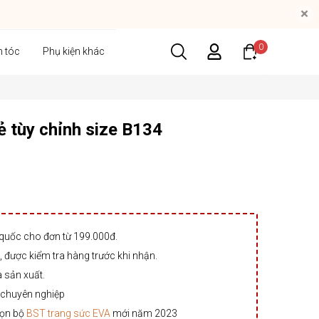
×
0
n tóc
Phụ kiện khác
ẻ tùy chỉnh size B134
 quốc cho đơn từ 199.000đ.
 được kiểm tra hàng trước khi nhận.
à sản xuất.
 chuyên nghiệp
rọn bộ
BST trang sức EVA
mới năm 2023