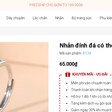
FREESHIP CHO ĐƠN TỪ 199.000Đ
Dây chuyền
Lắc chân
Nhẫn
Bộ trang sức
Phụ kiệ
Nhẫn đính đá có th
Mã sản phẩm:
B134
65.000₫
KHUYẾN MÃI - ƯU ĐÃI
Miễn phí vận chuyển toàn
Thanh toán khi nhận hàng,
Hỗ trợ 1 đổi 1 khi có lỗi nh
Tặng kèm dịch vụ gói quà
Giảm ngay 30% khi mua t