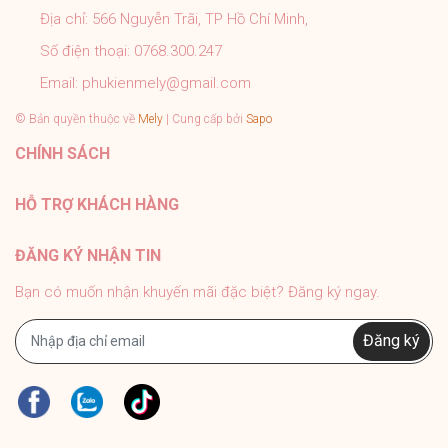
Địa chỉ:
566 Nguyễn Trãi, TP Hồ Chí Minh,
Số điện thoại:
0768.300.247
Email:
phukienmely@gmail.com
© Bản quyền thuộc về
Mely
| Cung cấp bởi
Sapo
CHÍNH SÁCH
HỖ TRỢ KHÁCH HÀNG
ĐĂNG KÝ NHẬN TIN
Bạn có muốn nhận khuyến mãi đặc biệt? Đăng ký ngay.
Đăng ký