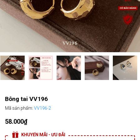
Bông tai VV196
Mã sản phẩm:
VV196-2
58.000₫
KHUYẾN MÃI - ƯU ĐÃI