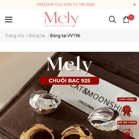
FREESHIP CHO ĐƠN TỪ 199.000Đ
0
Trang chủ
/
Bông tai
/
Bông tai VV196