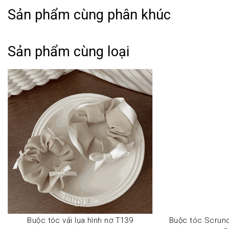
Sản phẩm cùng phân khúc
THÔNG TIN SẢN PHẨM:
Sản phẩm cùng loại
➤ Tên hàng hóa: Buộc tóc nơ caro phối ngọc trai nhân
tạo nữ tính thời trang Mely T30
➤ Phong cách: Basic - Classic - Minimalism.
➤ Kiểu dáng: Thanh lịch, thời trang theo xu hướng, dễ
phối đồ.
➤ Thiết kế: Tinh xảo, tỉ mĩ, độ hoàn thiện cao
HƯỚNG DẪN BẢO QUẢN:
➤ Vệ sinh sản phẩm loại bỏ mồ hôi, bụi bẩn sau khi sử
dung.
➤ Bảo quản trong túi hoặc hộp kín riêng từng mẫu.
➤ Tránh va đập, chơi thể thao, vận động mạnh khi đeo
trang sức.
➤ Tránh để trang sức tiếp xúc với hoá chất, chất tẩy rửa
Buộc tóc vải lụa hình nơ T139
Buộc tóc Scrunc