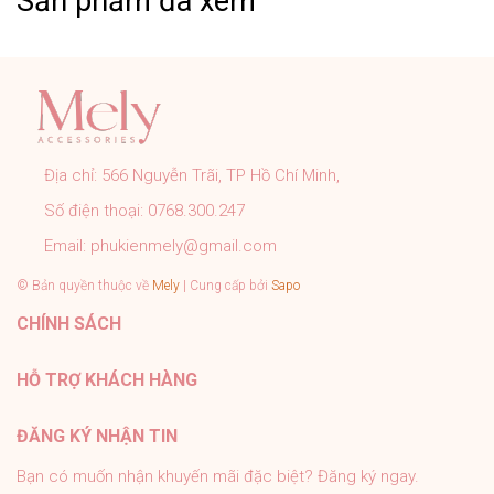
Sản phẩm đã xem
CAM KẾT CỦA MELY:
➤ Sản phẩm đúng với mô tả, hình ảnh shop đăng.
➤ Đơn hàng được kiểm tra, đóng gói cẩn thận đúng quy
trình trước khi gửi.
➤ Tất cả sản phẩm của Mely đều có chính sách bảo
Địa chỉ:
566 Nguyễn Trãi, TP Hồ Chí Minh,
hành rõ ràng.
Số điện thoại:
0768.300.247
➤ Tư vấn nhiệt tình 24/7, hỗ trợ khách tận tình sau bán
hàng.
Email:
phukienmely@gmail.com
#PhukienMELY #phukienthoitrang #accessories
© Bản quyền thuộc về
Mely
| Cung cấp bởi
Sapo
#phukien #mely #titan #trangsuc
CHÍNH SÁCH
HỖ TRỢ KHÁCH HÀNG
ĐĂNG KÝ NHẬN TIN
Bạn có muốn nhận khuyến mãi đặc biệt? Đăng ký ngay.