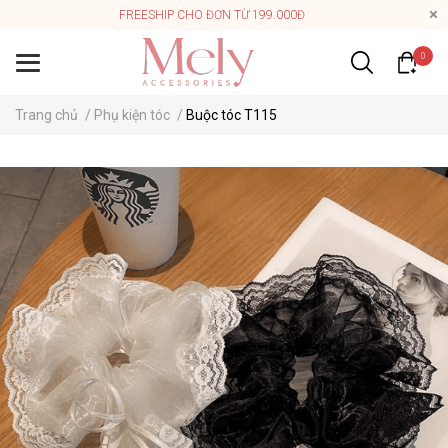
FREESHIP CHO ĐƠN TỪ 199.000Đ
0
Trang chủ
/
Phụ kiện tóc
/
Buộc tóc T115