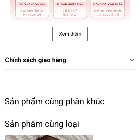
Xem thêm
Chính sách giao hàng
Sản phẩm cùng phân khúc
THÔNG TIN SẢN PHẨM:
Sản phẩm cùng loại
➤ Tên hàng hóa: Buộc tóc T115
➤ Phong cách: Basic - Classic - Minimalism.