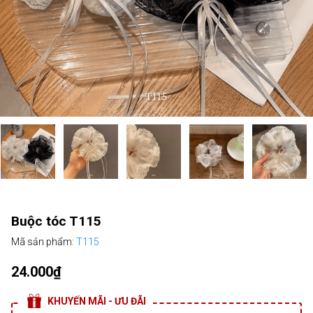
Buộc tóc T115
Mã sản phẩm:
T115
24.000₫
KHUYẾN MÃI - ƯU ĐÃI