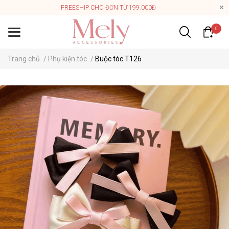
FREESHIP CHO ĐƠN TỪ 199.000Đ
0
Trang chủ
/
Phụ kiện tóc
/
Buộc tóc T126