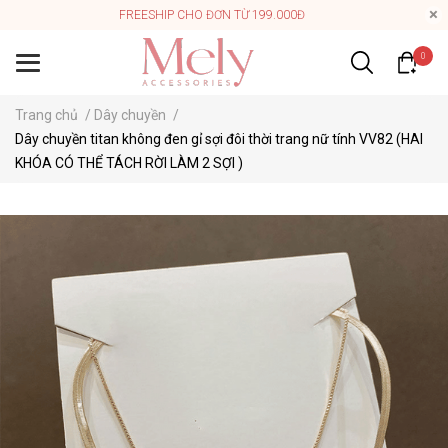
FREESHIP CHO ĐƠN TỪ 199.000Đ
0
Trang chủ
/
Dây chuyền
/
Dây chuyền titan không đen gỉ sợi đôi thời trang nữ tính VV82 (HAI
KHÓA CÓ THỂ TÁCH RỜI LÀM 2 SỢI )