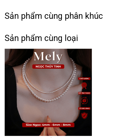
Sản phẩm cùng phân khúc
THÔNG TIN SẢN PHẨM:
Sản phẩm cùng loại
➤ Tên hàng hóa: Dây chuyền titan không đen gỉ sợi đôi
thời trang nữ tính VV82 (HAI KHÓA CÓ THỂ TÁCH RỜI
LÀM 2 SỢI )
➤ Phong cách: Basic - Classic - Minimalism.
➤ Kiểu dáng: Thanh lịch, thời trang theo xu hướng, dễ
phối đồ.
➤ Thiết kế: Tinh xảo, tỉ mĩ, độ hoàn thiện cao
HƯỚNG DẪN BẢO QUẢN:
➤ Vệ sinh sản phẩm loại bỏ mồ hôi, bụi bẩn sau khi sử
dung.
➤ Bảo quản trong túi hoặc hộp kín riêng từng mẫu.
➤ Tránh va đập, chơi thể thao, vận động mạnh khi đeo