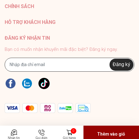
CHÍNH SÁCH
#PhukienMELY #phukienthoitrang #accessories
#phukien #mely #titan #trangsuc
HỖ TRỢ KHÁCH HÀNG
ĐĂNG KÝ NHẬN TIN
Bạn có muốn nhận khuyến mãi đặc biệt? Đăng ký ngay.
Đăng ký
0
Thêm vào giỏ
Nhắn tin
Gọi điện
Giỏ hàng