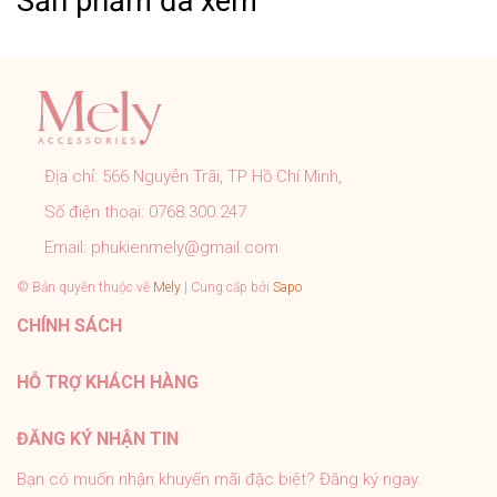
Sản phẩm đã xem
CAM KẾT CỦA MELY:
➤ Sản phẩm đúng với mô tả, hình ảnh shop đăng.
➤ Đơn hàng được kiểm tra, đóng gói cẩn thận đúng quy
trình trước khi gửi.
➤ Tất cả sản phẩm của Mely đều có chính sách bảo
Địa chỉ:
566 Nguyễn Trãi, TP Hồ Chí Minh,
hành rõ ràng.
Số điện thoại:
0768.300.247
➤ Tư vấn nhiệt tình 24/7, hỗ trợ khách tận tình sau bán
hàng.
Email:
phukienmely@gmail.com
#PhukienMELY #phukienthoitrang #accessories
© Bản quyền thuộc về
Mely
| Cung cấp bởi
Sapo
#phukien #mely #titan #trangsuc
CHÍNH SÁCH
HỖ TRỢ KHÁCH HÀNG
ĐĂNG KÝ NHẬN TIN
Bạn có muốn nhận khuyến mãi đặc biệt? Đăng ký ngay.