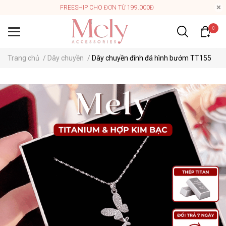
FREESHIP CHO ĐƠN TỪ 199.000Đ
0
Trang chủ
/
Dây chuyền
/
Dây chuyền đính đá hình bướm TT155