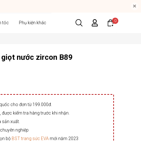
×
0
n tóc
Phụ kiện khác
giọt nước zircon B89
 quốc cho đơn từ 199.000đ.
 được kiểm tra hàng trước khi nhận.
à sản xuất.
 chuyên nghiệp
rọn bộ
BST trang sức EVA
mới năm 2023