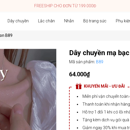
FREESHIP CHO ĐƠN TỪ 199.000Đ
Dây chuyền
Lắc chân
Nhẫn
Bộ trang sức
Phụ kiệ
con B89
Dây chuyền mạ bạc 
Mã sản phẩm:
B89
64.000₫
KHUYẾN MÃI - ƯU ĐÃI
Miễn phí vận chuyển toàn
Thanh toán khi nhận hàng,
Hỗ trợ 1 đổi 1 khi có lỗi nh
Tặng kèm dịch vụ gói quà
Giảm ngay 30% khi mua t