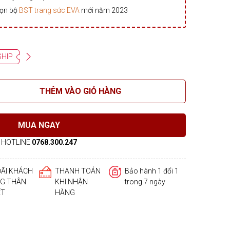
rọn bộ
BST trang sức EVA
mới năm 2023
SHIP
THÊM VÀO GIỎ HÀNG
MUA NGAY
HOTLINE
0768.300.247
ĐÃI KHÁCH
THANH TOÁN
Bảo hành 1 đổi 1
G THÂN
KHI NHẬN
trong 7 ngày
ẾT
HÀNG