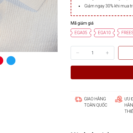
Giảm ngay 30% khi mua t
Mã giảm giá
EGA05
EGA10
FREE
GIAO HÀNG
ƯU 
TOÀN QUỐC
HÀN
THI