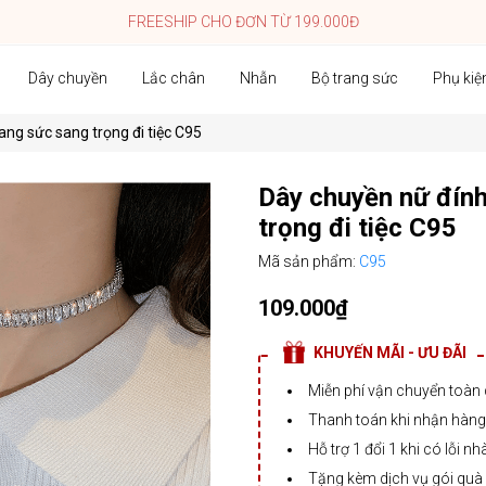
FREESHIP CHO ĐƠN TỪ 199.000Đ
Dây chuyền
Lắc chân
Nhẫn
Bộ trang sức
Phụ kiệ
ang sức sang trọng đi tiệc C95
Dây chuyền nữ đính
trọng đi tiệc C95
Mã sản phẩm:
C95
109.000₫
KHUYẾN MÃI - ƯU ĐÃI
Miễn phí vận chuyển toàn
Thanh toán khi nhận hàng,
Hỗ trợ 1 đổi 1 khi có lỗi nh
Tặng kèm dịch vụ gói quà