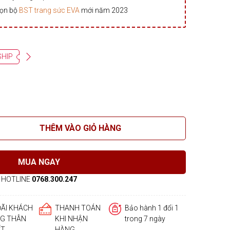
rọn bộ
BST trang sức EVA
mới năm 2023
SHIP
THÊM VÀO GIỎ HÀNG
MUA NGAY
HOTLINE
0768.300.247
ĐÃI KHÁCH
THANH TOÁN
Bảo hành 1 đổi 1
G THÂN
KHI NHẬN
trong 7 ngày
ẾT
HÀNG