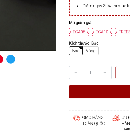
Giảm ngay 30% khi mua t
Mã giảm giá
EGA05
EGA10
FREE
Kích thước:
Bạc
Bạc
Vàng
GIAO HÀNG
ƯU 
TOÀN QUỐC
HÀN
THI