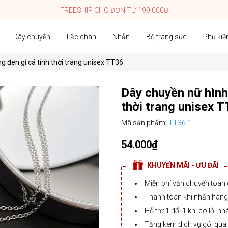
FREESHIP CHO ĐƠN TỪ 199.000Đ
Dây chuyền
Lắc chân
Nhẫn
Bộ trang sức
Phụ kiệ
g đen gỉ cá tính thời trang unisex TT36
Dây chuyền nữ hình 
thời trang unisex 
Mã sản phẩm:
TT36-1
54.000₫
KHUYẾN MÃI - ƯU ĐÃI
Miễn phí vận chuyển toàn
Thanh toán khi nhận hàng,
Hỗ trợ 1 đổi 1 khi có lỗi nh
Tặng kèm dịch vụ gói quà