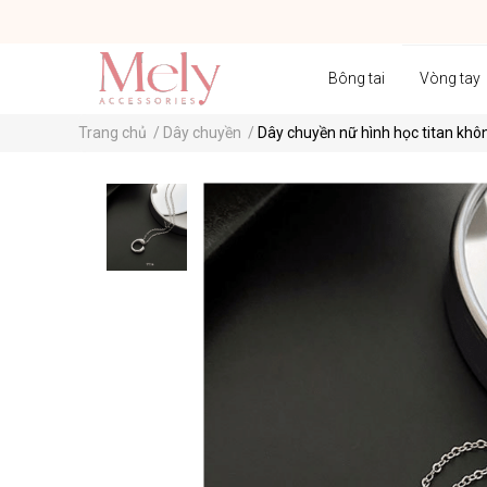
Bông tai
Vòng tay
Trang chủ
/
Dây chuyền
/
Dây chuyền nữ hình học titan khôn