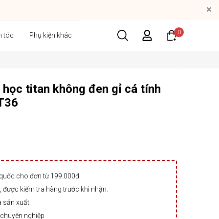
×
0
n tóc
Phụ kiện khác
học titan không đen gỉ cá tính
TT36
 quốc cho đơn từ 199.000đ.
 được kiểm tra hàng trước khi nhận.
à sản xuất.
 chuyên nghiệp