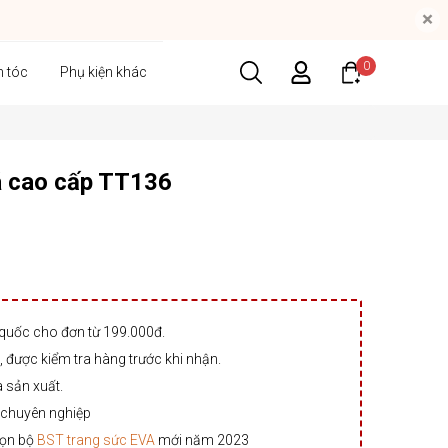
×
0
n tóc
Phụ kiện khác
á cao cấp TT136
 quốc cho đơn từ 199.000đ.
 được kiểm tra hàng trước khi nhận.
à sản xuất.
 chuyên nghiệp
rọn bộ
BST trang sức EVA
mới năm 2023