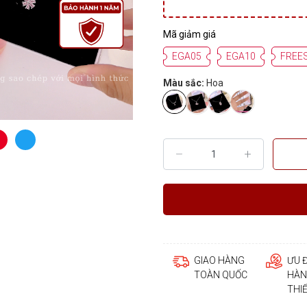
Mã giảm giá
EGA05
EGA10
FREE
Màu sắc:
Hoa
GIAO HÀNG
ƯU 
TOÀN QUỐC
HÀN
THI