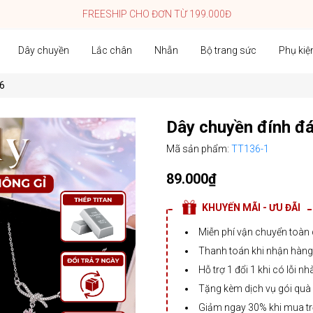
FREESHIP CHO ĐƠN TỪ 199.000Đ
Dây chuyền
Lắc chân
Nhẫn
Bộ trang sức
Phụ kiệ
36
Dây chuyền đính đ
Mã sản phẩm:
TT136-1
89.000₫
KHUYẾN MÃI - ƯU ĐÃI
Miễn phí vận chuyển toàn
Thanh toán khi nhận hàng,
Hỗ trợ 1 đổi 1 khi có lỗi nh
Tặng kèm dịch vụ gói quà
Giảm ngay 30% khi mua t