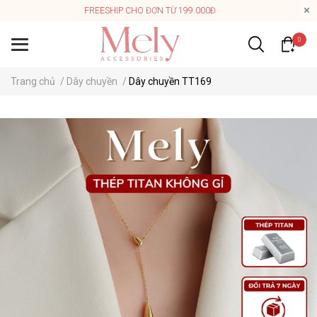
FREESHIP CHO ĐƠN TỪ 199.000Đ
0
Trang chủ
/
Dây chuyền
/
Dây chuyền TT169