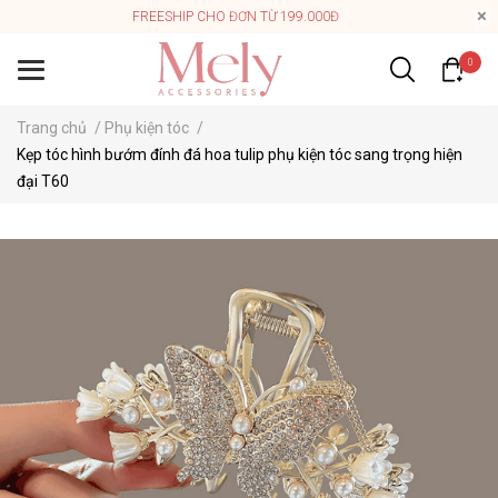
FREESHIP CHO ĐƠN TỪ 199.000Đ
0
Trang chủ
/
Phụ kiện tóc
/
Kẹp tóc hình bướm đính đá hoa tulip phụ kiện tóc sang trọng hiện
đại T60