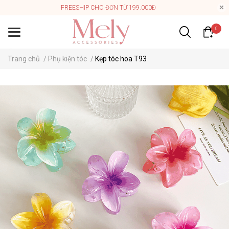
FREESHIP CHO ĐƠN TỪ 199.000Đ
0
Trang chủ
/
Phụ kiện tóc
/
Kẹp tóc hoa T93