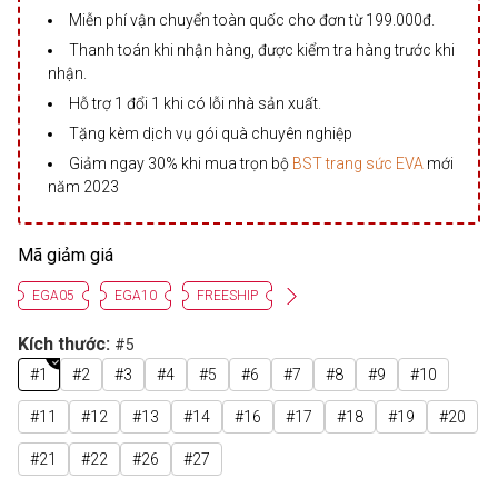
Miễn phí vận chuyển toàn quốc cho đơn từ 199.000đ.
Thanh toán khi nhận hàng, được kiểm tra hàng trước khi
nhận.
Hỗ trợ 1 đổi 1 khi có lỗi nhà sản xuất.
Tặng kèm dịch vụ gói quà chuyên nghiệp
Giảm ngay 30% khi mua trọn bộ
BST trang sức EVA
mới
năm 2023
Mã giảm giá
EGA05
EGA10
FREESHIP
Kích thước:
#5
#1
#2
#3
#4
#5
#6
#7
#8
#9
#10
#11
#12
#13
#14
#16
#17
#18
#19
#20
#21
#22
#26
#27