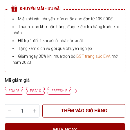
KHUYẾN MÃI - ƯU ĐÃI
Miễn phí vận chuyển toàn quốc cho đơn từ 199.000đ.
Thanh toán khi nhận hàng, được kiểm tra hàng trước khi
nhận.
Hỗ trợ 1 đổi 1 khi có lỗi nhà sản xuất.
Tặng kèm dịch vụ gói quà chuyên nghiệp
Giảm ngay 30% khi mua trọn bộ
BST trang sức EVA
mới
năm 2023
Mã giảm giá
EGA05
EGA10
FREESHIP
THÊM VÀO GIỎ HÀNG
MUA NGAY