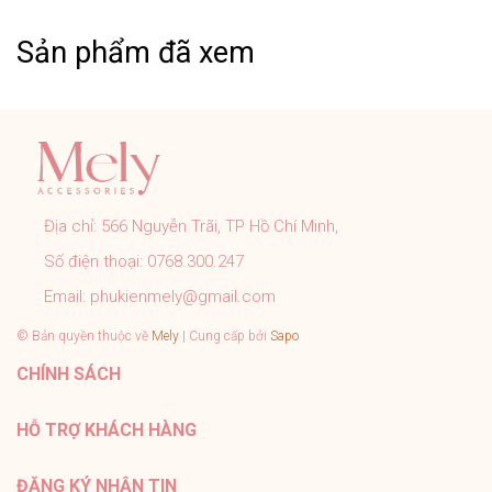
phẩm có chất liệu bằng Thép Titanium.
Sản phẩm đã xem
➤ Khách cần hỗ trợ các vấn đề khách vui lòng inbox
trực tiếp cho shop.
CAM KẾT CỦA MELY:
➤ Sản phẩm đúng với mô tả, hình ảnh shop đăng.
➤ Đơn hàng được kiểm tra, đóng gói cẩn thận đúng quy
trình trước khi gửi.
Địa chỉ:
566 Nguyễn Trãi, TP Hồ Chí Minh,
➤ Tất cả sản phẩm của Mely đều có chính sách bảo
Số điện thoại:
0768.300.247
hành rõ ràng.
➤ Tư vấn nhiệt tình 24/7, hỗ trợ khách tận tình sau bán
Email:
phukienmely@gmail.com
hàng.
© Bản quyền thuộc về
Mely
| Cung cấp bởi
Sapo
#PhukienMELY #phukienthoitrang #accessories
CHÍNH SÁCH
#phukien #mely #titan #trangsuc
HỖ TRỢ KHÁCH HÀNG
ĐĂNG KÝ NHẬN TIN