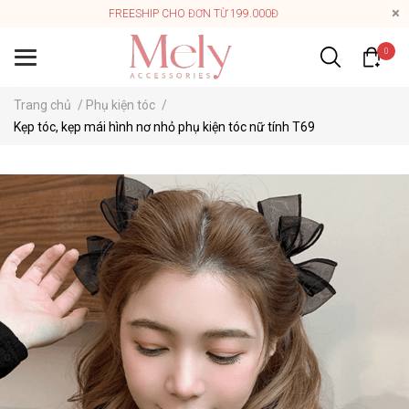
FREESHIP CHO ĐƠN TỪ 199.000Đ
0
Trang chủ
/
Phụ kiện tóc
/
Kẹp tóc, kẹp mái hình nơ nhỏ phụ kiện tóc nữ tính T69