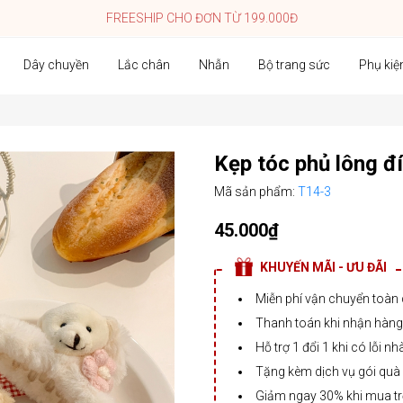
FREESHIP CHO ĐƠN TỪ 199.000Đ
Dây chuyền
Lắc chân
Nhẫn
Bộ trang sức
Phụ kiệ
Kẹp tóc phủ lông đ
Mã sản phẩm:
T14-3
45.000₫
KHUYẾN MÃI - ƯU ĐÃI
Miễn phí vận chuyển toàn
Thanh toán khi nhận hàng,
Hỗ trợ 1 đổi 1 khi có lỗi nh
Tặng kèm dịch vụ gói quà
Giảm ngay 30% khi mua t