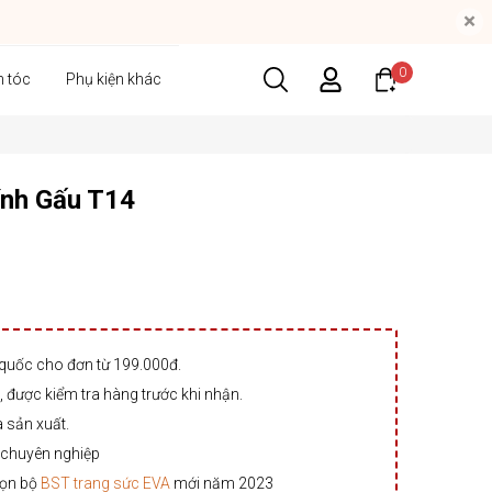
×
0
n tóc
Phụ kiện khác
ính Gấu T14
 quốc cho đơn từ 199.000đ.
 được kiểm tra hàng trước khi nhận.
à sản xuất.
 chuyên nghiệp
rọn bộ
BST trang sức EVA
mới năm 2023