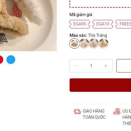
Mã giảm giá
EGA05
EGA10
FREE
Màu sắc:
Thỏ Trắng
GIAO HÀNG
ƯU 
TOÀN QUỐC
HÀN
THI