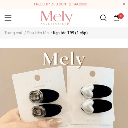
FREESHIP CHO ĐƠN TỪ 199.000Đ
0
Trang chủ
/
Phụ kiện tóc
/
Kẹp tóc T99 (1 cặp)