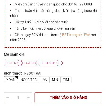
Miễn phí vận chuyển toàn quốc cho đơn từ 199.000đ.
Thanh toán khi nhận hàng, được kiểm tra hàng trước khi
nhận.
Hỗ trợ 1 đổi 1 khi có lỗi nhà sản xuất.
Tặng kèm dịch vụ gói quà chuyên nghiệp
Giảm ngay 30% khi mua trọn bộ
BST trang sức EVA
mới
năm 2023
Mã giảm giá
EGA05
EGA10
FREESHIP
Kích thước:
NGỌC TRAI
XOẮN
NGỌC TRAI
ĐÁ
MIN
TIM
THÊM VÀO GIỎ HÀNG