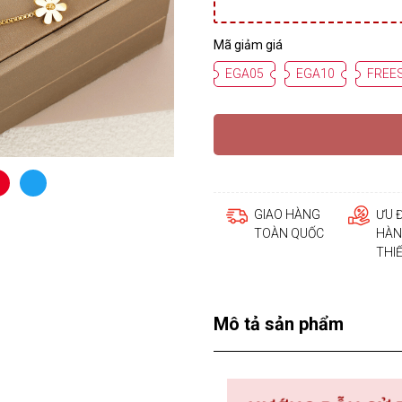
Mã giảm giá
EGA05
EGA10
FREE
GIAO HÀNG
ƯU 
TOÀN QUỐC
HÀN
THI
Mô tả sản phẩm