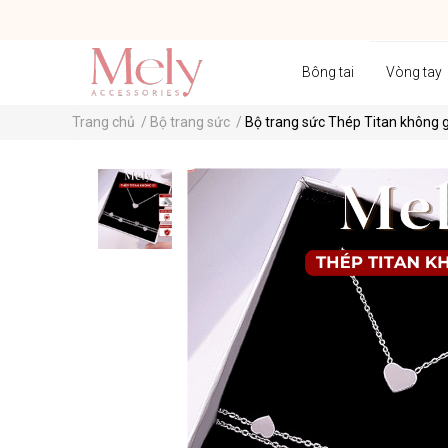
Bông tai
Vòng tay
Trang chủ
/
Bộ trang sức
/
Bộ trang sức Thép Titan không g