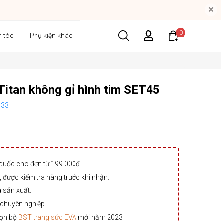
×
0
n tóc
Phụ kiện khác
Titan không gỉ hình tim SET45
133
 quốc cho đơn từ 199.000đ.
 được kiểm tra hàng trước khi nhận.
à sản xuất.
 chuyên nghiệp
rọn bộ
BST trang sức EVA
mới năm 2023