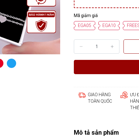
Mã giảm giá
EGA05
EGA10
FREE
GIAO HÀNG
ƯU 
TOÀN QUỐC
HÀN
THI
Mô tả sản phẩm