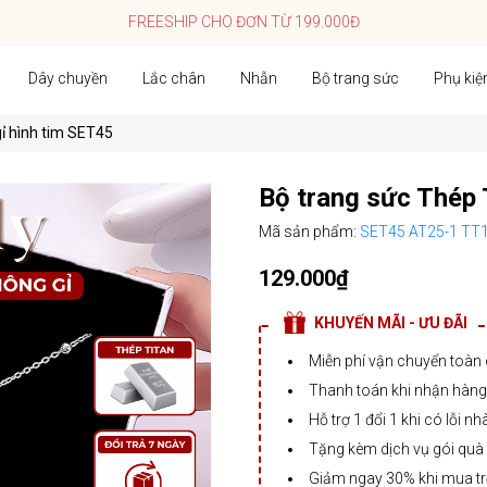
FREESHIP CHO ĐƠN TỪ 199.000Đ
Dây chuyền
Lắc chân
Nhẫn
Bộ trang sức
Phụ kiệ
ỉ hình tim SET45
Bộ trang sức Thép 
Mã sản phẩm:
SET45 AT25-1 TT
129.000₫
KHUYẾN MÃI - ƯU ĐÃI
Miễn phí vận chuyển toàn
Thanh toán khi nhận hàng,
Hỗ trợ 1 đổi 1 khi có lỗi nh
Tặng kèm dịch vụ gói quà
Giảm ngay 30% khi mua t