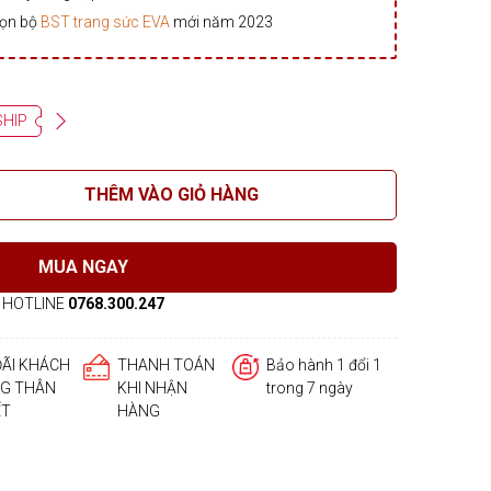
rọn bộ
BST trang sức EVA
mới năm 2023
SHIP
THÊM VÀO GIỎ HÀNG
MUA NGAY
HOTLINE
0768.300.247
ĐÃI KHÁCH
THANH TOÁN
Bảo hành 1 đổi 1
G THÂN
KHI NHẬN
trong 7 ngày
ẾT
HÀNG