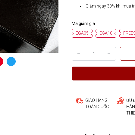
Giảm ngay 30% khi mua t
Mã giảm giá
EGA05
EGA10
FREE
GIAO HÀNG
ƯU 
TOÀN QUỐC
HÀN
THI