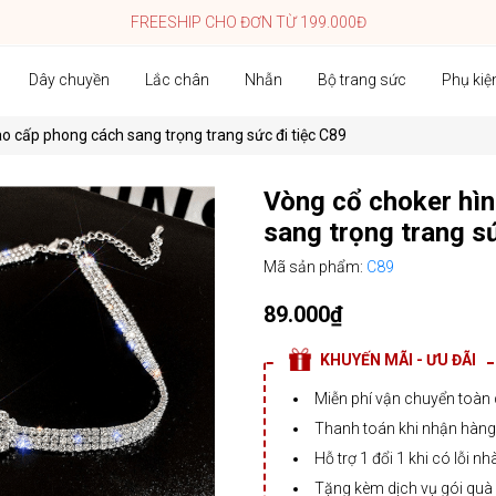
FREESHIP CHO ĐƠN TỪ 199.000Đ
Dây chuyền
Lắc chân
Nhẫn
Bộ trang sức
Phụ kiệ
o cấp phong cách sang trọng trang sức đi tiệc C89
Vòng cổ choker hìn
sang trọng trang sứ
Mã sản phẩm:
C89
89.000₫
KHUYẾN MÃI - ƯU ĐÃI
Miễn phí vận chuyển toàn
Thanh toán khi nhận hàng,
Hỗ trợ 1 đổi 1 khi có lỗi nh
Tặng kèm dịch vụ gói quà