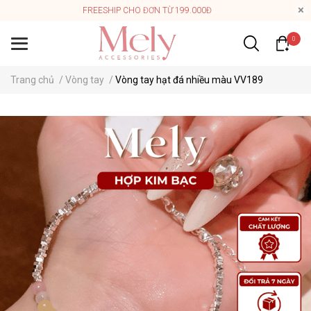
FREESHIP CHO ĐƠN TỪ 199.000Đ
0
Trang chủ
/
Vòng tay
/
Vòng tay hạt đá nhiều màu VV189