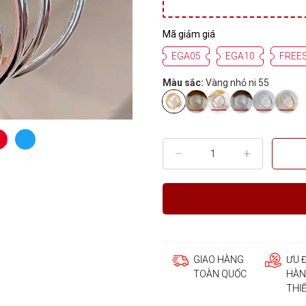
Mã giảm giá
EGA05
EGA10
FREE
Màu sắc:
Vàng nhỏ ni 55
GIAO HÀNG
ƯU 
TOÀN QUỐC
HÀN
THI