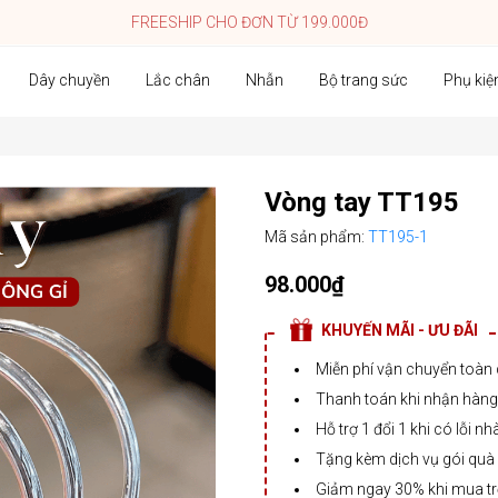
FREESHIP CHO ĐƠN TỪ 199.000Đ
Dây chuyền
Lắc chân
Nhẫn
Bộ trang sức
Phụ kiệ
Vòng tay TT195
Mã sản phẩm:
TT195-1
98.000₫
KHUYẾN MÃI - ƯU ĐÃI
Miễn phí vận chuyển toàn
Thanh toán khi nhận hàng,
Hỗ trợ 1 đổi 1 khi có lỗi nh
Tặng kèm dịch vụ gói quà
Giảm ngay 30% khi mua t