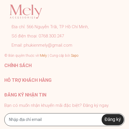
➤ Sản phẩm đúng với mô tả, hình ảnh shop đăng.
➤ Đơn hàng được kiểm tra, đóng gói cẩn thận đúng quy
trình trước khi gửi.
➤ Tất cả sản phẩm của Mely đều có chính sách bảo
Địa chỉ:
566 Nguyễn Trãi, TP Hồ Chí Minh,
hành rõ ràng.
Số điện thoại:
0768.300.247
➤ Tư vấn nhiệt tình 24/7, hỗ trợ khách tận tình sau bán
hàng.
Email:
phukienmely@gmail.com
#PhukienMELY #phukienthoitrang #accessories
© Bản quyền thuộc về
Mely
| Cung cấp bởi
Sapo
#phukien #mely #titan #trangsuc
CHÍNH SÁCH
HỖ TRỢ KHÁCH HÀNG
ĐĂNG KÝ NHẬN TIN
Bạn có muốn nhận khuyến mãi đặc biệt? Đăng ký ngay.
Đăng ký