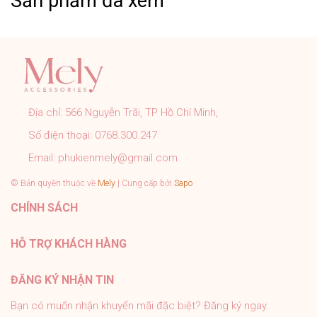
Sản phẩm đã xem
CAM KẾT CỦA MELY:
➤ Sản phẩm đúng với mô tả, hình ảnh shop đăng.
➤ Đơn hàng được kiểm tra, đóng gói cẩn thận đúng quy
trình trước khi gửi.
➤ Tất cả sản phẩm của Mely đều có chính sách bảo
Địa chỉ:
566 Nguyễn Trãi, TP Hồ Chí Minh,
hành rõ ràng.
Số điện thoại:
0768.300.247
➤ Tư vấn nhiệt tình 24/7, hỗ trợ khách tận tình sau bán
hàng.
Email:
phukienmely@gmail.com
#PhukienMELY #phukienthoitrang #accessories
© Bản quyền thuộc về
Mely
| Cung cấp bởi
Sapo
#phukien #mely #titan #trangsuc
CHÍNH SÁCH
HỖ TRỢ KHÁCH HÀNG
ĐĂNG KÝ NHẬN TIN
Bạn có muốn nhận khuyến mãi đặc biệt? Đăng ký ngay.