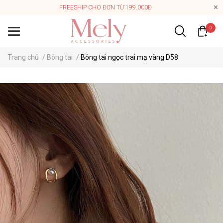
FREESHIP CHO ĐƠN TỪ 199.000Đ
0
Trang chủ
/
Bông tai
/
Bông tai ngọc trai mạ vàng D58