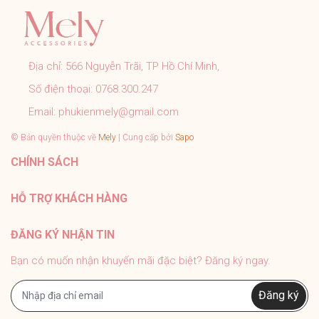
➤ Sản phẩm đúng với mô tả, hình ảnh shop đăng.
➤ Đơn hàng được kiểm tra, đóng gói cẩn thận đúng quy
trình trước khi gửi.
➤ Tất cả sản phẩm của Mely đều có chính sách bảo
Địa chỉ:
566 Nguyễn Trãi, TP Hồ Chí Minh,
hành rõ ràng.
Số điện thoại:
0768.300.247
➤ Tư vấn nhiệt tình 24/7, hỗ trợ khách tận tình sau bán
hàng.
Email:
phukienmely@gmail.com
#PhukienMELY #phukienthoitrang #accessories
© Bản quyền thuộc về
Mely
| Cung cấp bởi
Sapo
#phukien #mely #titan #trangsuc
CHÍNH SÁCH
HỖ TRỢ KHÁCH HÀNG
ĐĂNG KÝ NHẬN TIN
Bạn có muốn nhận khuyến mãi đặc biệt? Đăng ký ngay.
Đăng ký