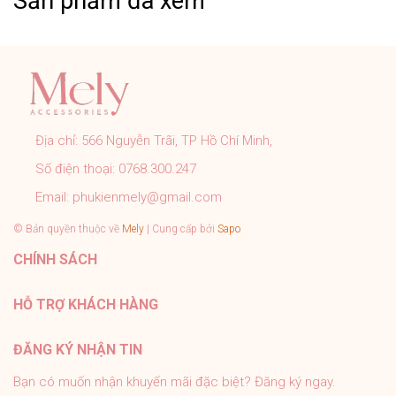
Sản phẩm đã xem
CAM KẾT CỦA MELY:
➤ Sản phẩm đúng với mô tả, hình ảnh shop đăng.
➤ Đơn hàng được kiểm tra, đóng gói cẩn thận đúng quy
trình trước khi gửi.
➤ Tất cả sản phẩm của Mely đều có chính sách bảo
Địa chỉ:
566 Nguyễn Trãi, TP Hồ Chí Minh,
hành rõ ràng.
Số điện thoại:
0768.300.247
➤ Tư vấn nhiệt tình 24/7, hỗ trợ khách tận tình sau bán
hàng.
Email:
phukienmely@gmail.com
#PhukienMELY #phukienthoitrang #accessories
© Bản quyền thuộc về
Mely
| Cung cấp bởi
Sapo
#phukien #mely #titan #trangsuc
CHÍNH SÁCH
HỖ TRỢ KHÁCH HÀNG
ĐĂNG KÝ NHẬN TIN
Bạn có muốn nhận khuyến mãi đặc biệt? Đăng ký ngay.