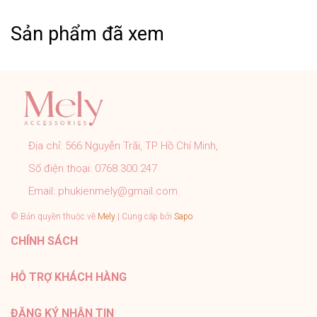
phẩm có chất liệu bằng Thép Titanium.
Sản phẩm đã xem
➤ Khách cần hỗ trợ các vấn đề khách vui lòng inbox
trực tiếp cho shop.
CAM KẾT CỦA MELY:
➤ Sản phẩm đúng với mô tả, hình ảnh shop đăng.
➤ Đơn hàng được kiểm tra, đóng gói cẩn thận đúng quy
trình trước khi gửi.
Địa chỉ:
566 Nguyễn Trãi, TP Hồ Chí Minh,
➤ Tất cả sản phẩm của Mely đều có chính sách bảo
Số điện thoại:
0768.300.247
hành rõ ràng.
➤ Tư vấn nhiệt tình 24/7, hỗ trợ khách tận tình sau bán
Email:
phukienmely@gmail.com
hàng.
© Bản quyền thuộc về
Mely
| Cung cấp bởi
Sapo
#PhukienMELY #phukienthoitrang #accessories
CHÍNH SÁCH
#phukien #mely #titan #trangsuc
HỖ TRỢ KHÁCH HÀNG
ĐĂNG KÝ NHẬN TIN