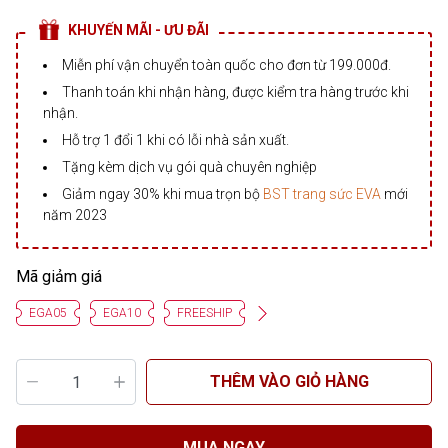
KHUYẾN MÃI - ƯU ĐÃI
Miễn phí vận chuyển toàn quốc cho đơn từ 199.000đ.
Thanh toán khi nhận hàng, được kiểm tra hàng trước khi
nhận.
Hỗ trợ 1 đổi 1 khi có lỗi nhà sản xuất.
Tặng kèm dịch vụ gói quà chuyên nghiệp
Giảm ngay 30% khi mua trọn bộ
BST trang sức EVA
mới
năm 2023
Mã giảm giá
EGA05
EGA10
FREESHIP
THÊM VÀO GIỎ HÀNG
MUA NGAY