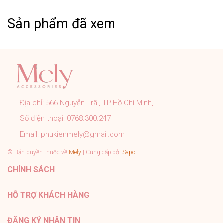
phẩm có chất liệu bằng Thép Titanium.
Sản phẩm đã xem
➤ Khách cần hỗ trợ các vấn đề khách vui lòng inbox
trực tiếp cho shop.
CAM KẾT CỦA MELY:
➤ Sản phẩm đúng với mô tả, hình ảnh shop đăng.
➤ Đơn hàng được kiểm tra, đóng gói cẩn thận đúng quy
trình trước khi gửi.
Địa chỉ:
566 Nguyễn Trãi, TP Hồ Chí Minh,
➤ Tất cả sản phẩm của Mely đều có chính sách bảo
Số điện thoại:
0768.300.247
hành rõ ràng.
➤ Tư vấn nhiệt tình 24/7, hỗ trợ khách tận tình sau bán
Email:
phukienmely@gmail.com
hàng.
© Bản quyền thuộc về
Mely
| Cung cấp bởi
Sapo
#PhukienMELY #phukienthoitrang #accessories
CHÍNH SÁCH
#phukien #mely #titan #trangsuc
HỖ TRỢ KHÁCH HÀNG
ĐĂNG KÝ NHẬN TIN