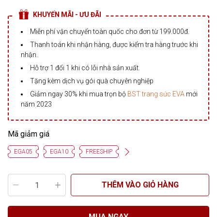
KHUYẾN MÃI - ƯU ĐÃI
Miễn phí vận chuyển toàn quốc cho đơn từ 199.000đ.
Thanh toán khi nhận hàng, được kiểm tra hàng trước khi
nhận.
Hỗ trợ 1 đổi 1 khi có lỗi nhà sản xuất.
Tặng kèm dịch vụ gói quà chuyên nghiệp
Giảm ngay 30% khi mua trọn bộ
BST trang sức EVA
mới
năm 2023
Mã giảm giá
EGA05
EGA10
FREESHIP
THÊM VÀO GIỎ HÀNG
MUA NGAY