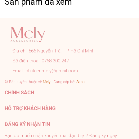
Sản phẩm đã xem
➤ Khách cần hỗ trợ các vấn đề khách vui lòng inbox
trực tiếp cho shop.
CAM KẾT CỦA MELY:
➤ Sản phẩm đúng với mô tả, hình ảnh shop đăng.
➤ Đơn hàng được kiểm tra, đóng gói cẩn thận đúng quy
trình trước khi gửi.
Địa chỉ:
566 Nguyễn Trãi, TP Hồ Chí Minh,
➤ Tất cả sản phẩm của Mely đều có chính sách bảo
Số điện thoại:
0768.300.247
hành rõ ràng.
➤ Tư vấn nhiệt tình 24/7, hỗ trợ khách tận tình sau bán
Email:
phukienmely@gmail.com
hàng.
© Bản quyền thuộc về
Mely
| Cung cấp bởi
Sapo
#PhukienMELY #phukienthoitrang #accessories
CHÍNH SÁCH
#phukien #mely #titan #trangsuc
HỖ TRỢ KHÁCH HÀNG
ĐĂNG KÝ NHẬN TIN
Bạn có muốn nhận khuyến mãi đặc biệt? Đăng ký ngay.