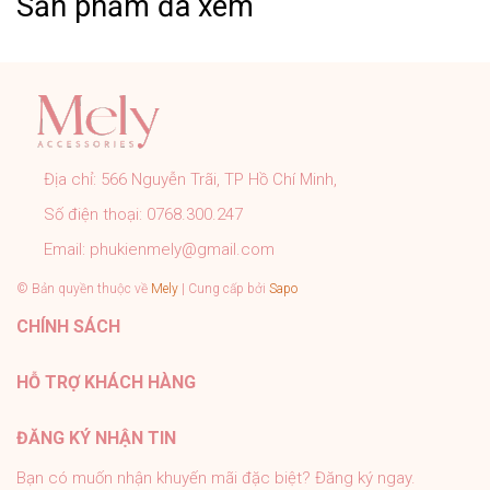
Sản phẩm đã xem
➤ Khách cần hỗ trợ các vấn đề khách vui lòng inbox
trực tiếp cho shop.
CAM KẾT CỦA MELY:
➤ Sản phẩm đúng với mô tả, hình ảnh shop đăng.
➤ Đơn hàng được kiểm tra, đóng gói cẩn thận đúng quy
trình trước khi gửi.
Địa chỉ:
566 Nguyễn Trãi, TP Hồ Chí Minh,
➤ Tất cả sản phẩm của Mely đều có chính sách bảo
Số điện thoại:
0768.300.247
hành rõ ràng.
➤ Tư vấn nhiệt tình 24/7, hỗ trợ khách tận tình sau bán
Email:
phukienmely@gmail.com
hàng.
© Bản quyền thuộc về
Mely
| Cung cấp bởi
Sapo
#PhukienMELY #phukienthoitrang #accessories
CHÍNH SÁCH
#phukien #mely #titan #trangsuc
HỖ TRỢ KHÁCH HÀNG
ĐĂNG KÝ NHẬN TIN
Bạn có muốn nhận khuyến mãi đặc biệt? Đăng ký ngay.