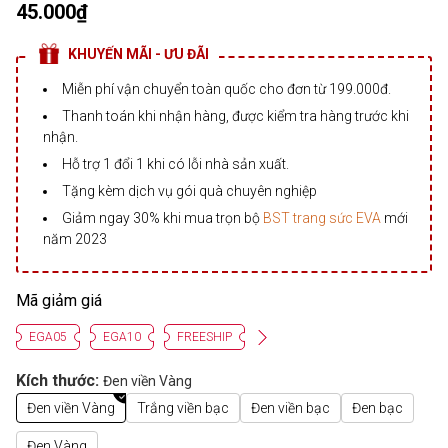
45.000₫
KHUYẾN MÃI - ƯU ĐÃI
Miễn phí vận chuyển toàn quốc cho đơn từ 199.000đ.
Thanh toán khi nhận hàng, được kiểm tra hàng trước khi
nhận.
Hỗ trợ 1 đổi 1 khi có lỗi nhà sản xuất.
Tặng kèm dịch vụ gói quà chuyên nghiệp
Giảm ngay 30% khi mua trọn bộ
BST trang sức EVA
mới
năm 2023
Mã giảm giá
EGA05
EGA10
FREESHIP
Kích thước:
Đen viền Vàng
Đen viền Vàng
Trắng viền bạc
Đen viền bạc
Đen bạc
Đen Vàng