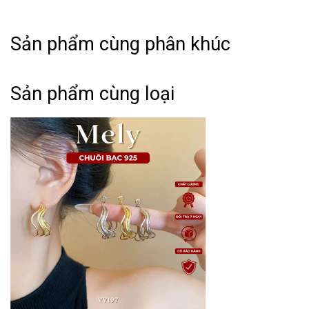
Sản phẩm cùng phân khúc
THÔNG TIN SẢN PHẨM:
Sản phẩm cùng loại
➤ Tên hàng hóa: Bông tai nữ mạ vàng mặt đá đen hình
cỏ 4 lá xu hướng Hàn Quốc - TT80
➤ Phong cách: Basic - Classic - Minimalism.
➤ Kiểu dáng: Thanh lịch, thời trang theo xu hướng, dễ
phối đồ.
➤ Thiết kế: Tinh xảo, tỉ mĩ, độ hoàn thiện cao
HƯỚNG DẪN BẢO QUẢN:
➤ Vệ sinh sản phẩm loại bỏ mồ hôi, bụi bẩn sau khi sử
dung.
➤ Bảo quản trong túi hoặc hộp kín riêng từng mẫu.
➤ Tránh va đập, chơi thể thao, vận động mạnh khi đeo
trang sức.