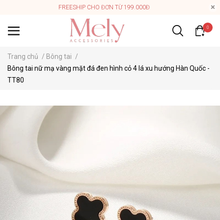
FREESHIP CHO ĐƠN TỪ 199.000Đ
0
Trang chủ
/
Bông tai
/
Bông tai nữ mạ vàng mặt đá đen hình cỏ 4 lá xu hướng Hàn Quốc -
TT80