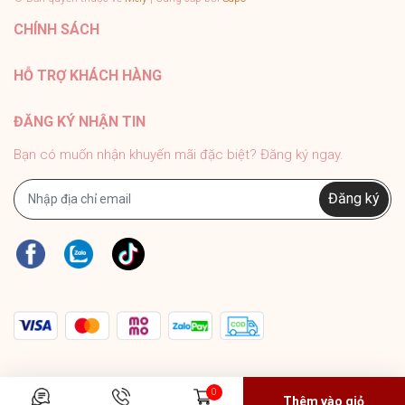
#PhukienMELY #phukienthoitrang #accessories
CHÍNH SÁCH
#phukien #mely #titan #trangsuc
HỖ TRỢ KHÁCH HÀNG
ĐĂNG KÝ NHẬN TIN
Bạn có muốn nhận khuyến mãi đặc biệt? Đăng ký ngay.
Đăng ký
0
Thêm vào giỏ