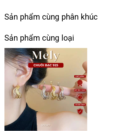
Sản phẩm cùng phân khúc
THÔNG TIN SẢN PHẨM:
Sản phẩm cùng loại
➤ Tên hàng hóa: Bông tai nữ ngôi sao mặt trăng dáng
dài thời trang Mely B02
➤ Phong cách: Basic - Classic - Minimalism.
➤ Kiểu dáng: Thanh lịch, thời trang theo xu hướng, dễ
phối đồ.
➤ Thiết kế: Tinh xảo, tỉ mĩ, độ hoàn thiện cao
HƯỚNG DẪN BẢO QUẢN:
➤ Vệ sinh sản phẩm loại bỏ mồ hôi, bụi bẩn sau khi sử
dung.
➤ Bảo quản trong túi hoặc hộp kín riêng từng mẫu.
➤ Tránh va đập, chơi thể thao, vận động mạnh khi đeo
trang sức.