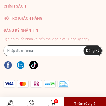
#PhukienMELY #phukienthoitrang #accessories
CHÍNH SÁCH
#phukien #mely #titan #trangsuc
HỖ TRỢ KHÁCH HÀNG
ĐĂNG KÝ NHẬN TIN
Bạn có muốn nhận khuyến mãi đặc biệt? Đăng ký ngay.
Đăng ký
0
Thêm vào giỏ