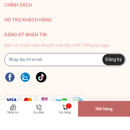
CHÍNH SÁCH
#PhukienMELY #phukienthoitrang #accessories
#phukien #mely #titan #trangsuc
HỖ TRỢ KHÁCH HÀNG
ĐĂNG KÝ NHẬN TIN
Bạn có muốn nhận khuyến mãi đặc biệt? Đăng ký ngay.
Đăng ký
0
Hết hàng
Nhắn tin
Gọi điện
Giỏ hàng