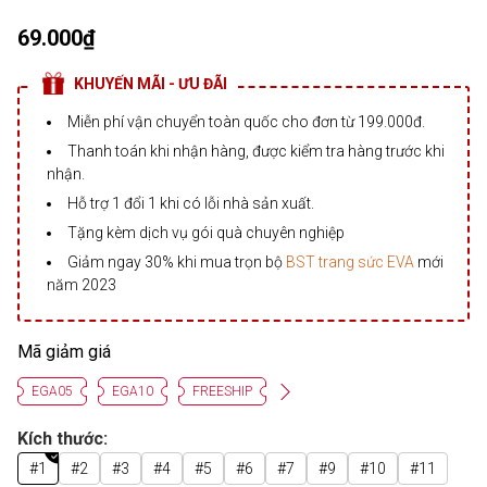
69.000₫
KHUYẾN MÃI - ƯU ĐÃI
Miễn phí vận chuyển toàn quốc cho đơn từ 199.000đ.
Thanh toán khi nhận hàng, được kiểm tra hàng trước khi
nhận.
Hỗ trợ 1 đổi 1 khi có lỗi nhà sản xuất.
Tặng kèm dịch vụ gói quà chuyên nghiệp
Giảm ngay 30% khi mua trọn bộ
BST trang sức EVA
mới
năm 2023
Mã giảm giá
EGA05
EGA10
FREESHIP
Kích thước:
#1
#2
#3
#4
#5
#6
#7
#9
#10
#11