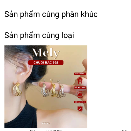
Sản phẩm cùng phân khúc
THÔNG TIN SẢN PHẨM:
Sản phẩm cùng loại
➤ Tên hàng hóa: Bông tai nữ theo Set bộ đính đá cao
cấp kết hợp ngọc trai nhân tạo đa dạng mẫu mã sang
trọng VV138
➤ Phong cách: Basic - Classic - Minimalism.
➤ Kiểu dáng: Thanh lịch, thời trang theo xu hướng, dễ
phối đồ.
➤ Thiết kế: Tinh xảo, tỉ mĩ, độ hoàn thiện cao
HƯỚNG DẪN BẢO QUẢN:
➤ Vệ sinh sản phẩm loại bỏ mồ hôi, bụi bẩn sau khi sử
dung.
➤ Bảo quản trong túi hoặc hộp kín riêng từng mẫu.
➤ Tránh va đập, chơi thể thao, vận động mạnh khi đeo