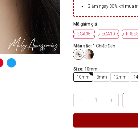
Giảm ngay 30% khi mua t
Mã giảm giá
EGA05
EGA10
FREE
Màu sắc:
1 Chiếc Đen
Size:
10mm
10mm
8mm
12mm
1