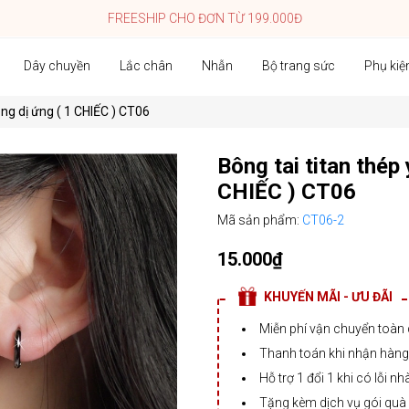
FREESHIP CHO ĐƠN TỪ 199.000Đ
Dây chuyền
Lắc chân
Nhẫn
Bộ trang sức
Phụ kiệ
ông dị ứng ( 1 CHIẾC ) CT06
Bông tai titan thép 
CHIẾC ) CT06
Mã sản phẩm:
CT06-2
15.000₫
KHUYẾN MÃI - ƯU ĐÃI
Miễn phí vận chuyển toàn
Thanh toán khi nhận hàng,
Hỗ trợ 1 đổi 1 khi có lỗi nh
Tặng kèm dịch vụ gói quà