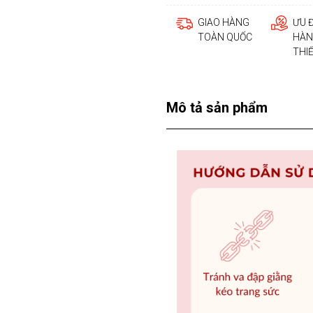
GIAO HÀNG
ƯU 
TOÀN QUỐC
HÀN
THI
Mô tả sản phẩm