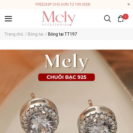
FREESHIP CHO ĐƠN TỪ 199.000Đ
0
Trang chủ
/
Bông tai
/
Bông tai TT197