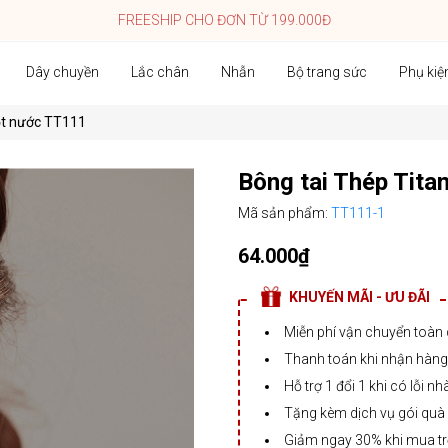
FREESHIP CHO ĐƠN TỪ 199.000Đ
Dây chuyền
Lắc chân
Nhẫn
Bộ trang sức
Phụ kiệ
iọt nước TT111
Bông tai Thép Tita
Mã sản phẩm:
TT111-1
64.000₫
KHUYẾN MÃI - ƯU ĐÃI
Miễn phí vận chuyển toàn
Thanh toán khi nhận hàng,
Hỗ trợ 1 đổi 1 khi có lỗi nh
Tặng kèm dịch vụ gói quà
Giảm ngay 30% khi mua t