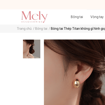
Bông tai
Vòng tay
Trang chủ
/
Bông tai
/
Bông tai Thép Titan không gỉ hình g