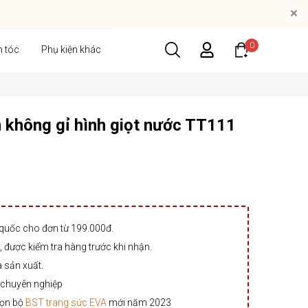
×
0
n tóc
Phụ kiện khác
n không gỉ hình giọt nước TT111
 quốc cho đơn từ 199.000đ.
 được kiểm tra hàng trước khi nhận.
à sản xuất.
 chuyên nghiệp
rọn bộ
BST trang sức EVA
mới năm 2023