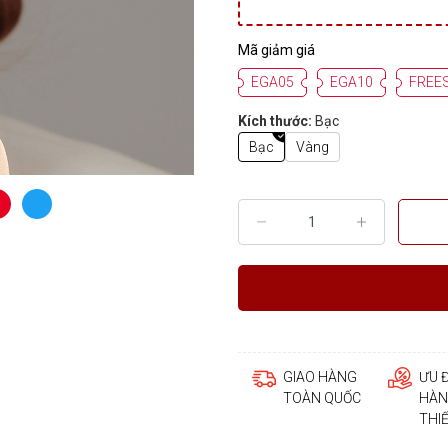
Mã giảm giá
EGA05
EGA10
FREE
Kích thước:
Bạc
Bạc
Vàng
GIAO HÀNG
ƯU 
TOÀN QUỐC
HÀN
THI